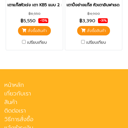
เตาแก๊สหัวเร่ง เตา KB5 แบบ 2 หัวเตา พร้อมโต๊ะวางเตา
เตาปิ้งย่างแก๊ส หัวเตาอินฟาเรด 4 ห
฿6,550
฿4,900
฿5,550
฿3,390
-15%
-31%
สั่งซื้อสินค้า
สั่งซื้อสินค้า
เปรียบเทียบ
เปรียบเทียบ
หน้าหลัก
เกี่ยวกับเรา
สินค้า
ติดต่อเรา
วิธีการสั่งซื้อ
แจ้งชำระเงิน