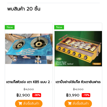
พบสินค้า 20 ชิ้น
New
New
เตาแก๊สหัวเร่ง เตา KB5 แบบ 2 หัวเตา
เตาปิ้งย่างใช้แก๊ส หัวเตาอินฟาเรด ร
฿4,500
฿4,900
฿2,900
฿3,990
-36%
-19%
สั่งซื้อสินค้า
สั่งซื้อสินค้า