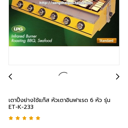
เตาปิ้งย่างใช้แก๊ส หัวเตาอินฟาเรด 6 หัว รุ่น
ET-K-233