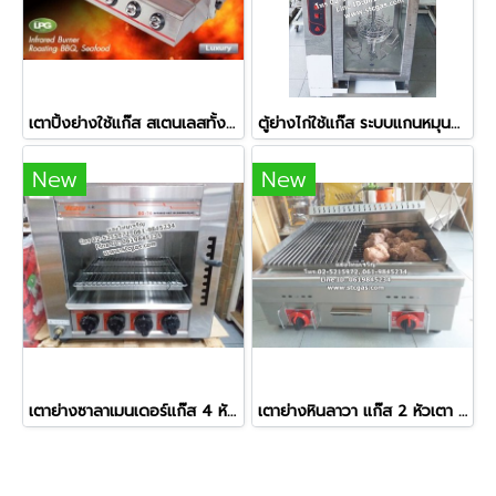
เตาปิ้งย่างใช้แก๊ส สเตนเลสทั้งตัว หัวเตาอินฟาเรด 6 หัว
ตู้ย่างไก่ใช้แก๊ส ระบบแกนหมุนอัตโนมัติ ย่างไก่ได้ครั้งละ 12 ตัว
New
New
เตาย่างซาลาเมนเดอร์แก๊ส 4 หัวเตา ยี่ห้อเวอร์รี่
เตาย่างหินลาวา แก๊ส 2 หัวเตา หน้าเตากว้างพิเศษ