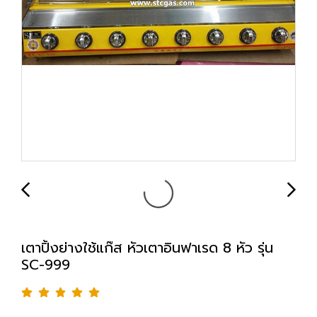
เตาปิ้งย่างใช้แก๊ส หัวเตาอินฟาเรด 8 หัว รุ่น
SC-999