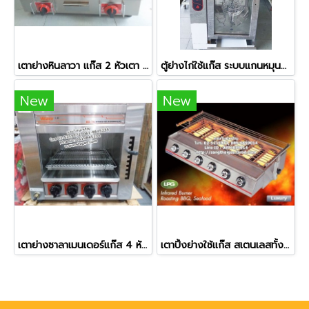
เตาย่างหินลาวา แก๊ส 2 หัวเตา หน้าเตากว้างพิเศษ
ตู้ย่างไก่ใช้แก๊ส ระบบแกนหมุนอัตโนมัติ ย่างไก่ได้ครั้งละ 12 ตัว
New
New
เตาย่างซาลาเมนเดอร์แก๊ส 4 หัวเตา ยี่ห้อเวอร์รี่
เตาปิ้งย่างใช้แก๊ส สเตนเลสทั้งตัว หัวเตาอินฟาเรด 6 หัว