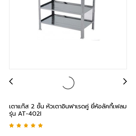
เตาแก๊ส 2 ชั้น หัวเตาอินฟาเรดคู่ ยี่ห้อลัคกี้เฟลม
รุ่น AT-402I