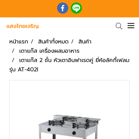
หน้าแรก
สินค้าทั้งหมด
สินค้า
เตาแก๊ส เครื่องผสมอาหาร
เตาแก๊ส 2 ชั้น หัวเตาอินฟาเรดคู่ ยี่ห้อลัคกี้เฟลม
รุ่น AT-402I