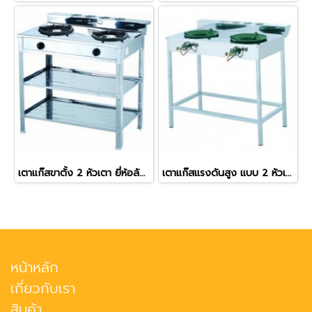
เตาแก๊สขาตั้ง 2 หัวเตา ยี่ห้อลัคกี้เฟลม รุ่น AT-402
เตาแก๊สแรงดันสูง แบบ 2 หัวเตา KB-5 โครงขาเหล็กคู่ หน้าเตาสแตนเลส ยี่ห้อลัคกี้เฟลม
หน้าหลัก
เกี่ยวกับเรา
สินค้า