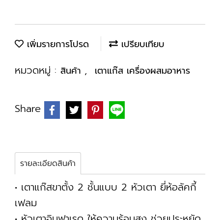
เพิ่มรายการโปรด
เปรียบเทียบ
หมวดหมู่ :
,
สินค้า
เตาแก๊ส เครื่องผสมอาหาร
Share
รายละเอียดสินค้า
• เตาแก๊สขาตั้ง 2 ชั้นแบบ 2 หัวเตา ยี่ห้อลัคกี้
เฟลม
• หัวเตาอินฟาเรด ให้ความร้อนสูง ช่วยประหยัด