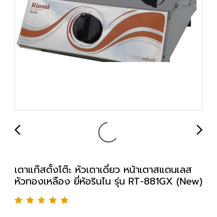
เตาแก๊สตั้งโต๊ะ หัวเตาเดี่ยว หน้าเตาสแตนเลส
หัวทองเหลือง ยี่ห้อรินไน รุ่น RT-881GX (New)