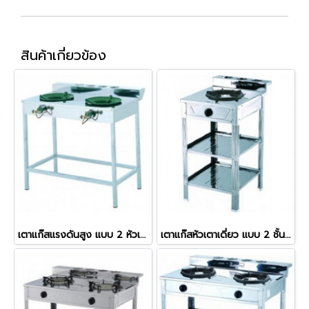
สินค้าเกี่ยวข้อง
เตาแก๊สแรงดันสูง แบบ 2 หัวเตา KB-5 โครงขาเหล็กคู่ หน้าเตาสแตนเลส ยี่ห้อลัคกี้เฟลม
เตาแก๊สหัวเตาเดี่ยว แบบ 2 ชั้น ยี่ห้อลัคกี้เฟลม รุ่น AT-502 สแตนเลสทั้งตัว