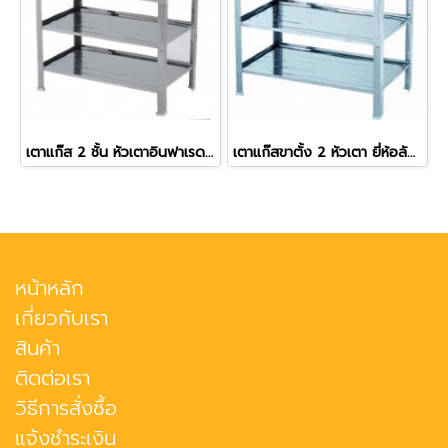
เตาแก๊ส 2 ชั้น หัวเตาอินฟาเรดคู่ ยี่ห้อลัคกี้เฟลม รุ่น AT-402I
เตาแก๊สขาตั้ง 2 หัวเตา ยี่ห้อลัคกี้เฟลม รุ่น AT-402
หน้าหลัก
เกี่ยวกับเรา
สินค้า
ติดต่อเรา
วิธีการสั่งซื้อ
แจ้งชำระเงิน