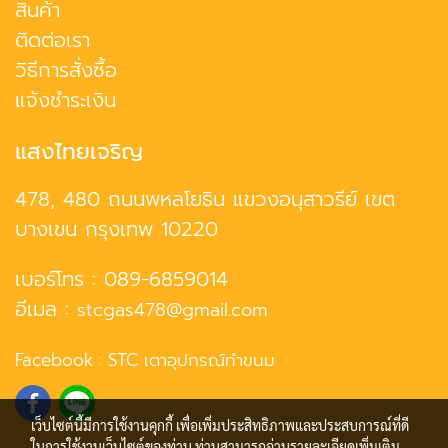
สินค้า
ติดต่อเรา
วิธีการสั่งซื้อ
แจ้งชำระเงิน
แสงไทยเจริญ
478, 480 ถนนพหลโยธิน แขวงอนุสาวรีย์ เขต
บางเขน กรุงเทพ 10220
เบอร์โทร :
089-6859014
อีเมล :
stcgas478@gmail.com
Facebook :
STC เตาอุปกรณ์ทำขนม
เว็บไซต์นี้มีการใช้งานคุกกี้ เพื่อเพิ่มประสิทธิภาพและประสบการณ์ที่ดี
ในการใช้งานเว็บไซต์ของท่าน ท่านสามารถอ่านรายละเอียดเพิ่มเติม