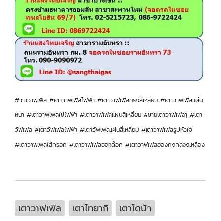
#เตาวาฟเฟิล #เตาวาฟเฟิลไฟฟ้า #เตาวาฟเฟิลทรงสี่เหลี่ยม #เตาวาฟเฟิลแผ่น
หนา #เตาวาฟเฟิลใช้ไฟฟ้า #เตาวาฟเฟิลแผ่นสี่เหลี่ยม #ขายเตาวาฟเฟิลๅ #เตา
วัฟเฟิล #เตาวัฟเฟิลไฟฟ้า #เตาวัฟเฟิลแผ่นสี่เหลี่ยม #เตาวาฟเฟิลรูปหัวใจ
#เตาวาฟเฟิลไส้กรอก #เตาวาฟเฟิลฮอทด๊อก #เตาวาฟเฟิลฮ่องกงกล่องเหลือง
เตาวาฟเฟิล
เตาไทยากิ
เตาโดนัท