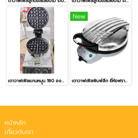
ตาวาฟเฟิลลูกบอลเสิยบไม้ ระบบแก๊ส
เตาวาฟเฟิลลูกบอลเสิยบไม้ ระบบแก๊ส
New
เตาวาฟเฟิลแกนหมุุน 180 องศา ทรงกลมแผ่นหนา
เตาวาฟเฟิลพิมพ์ลึก ยี่ห้อฟราย คิงส์ รุ่น FR-C17
หน้าหลัก
เกี่ยวกับเรา