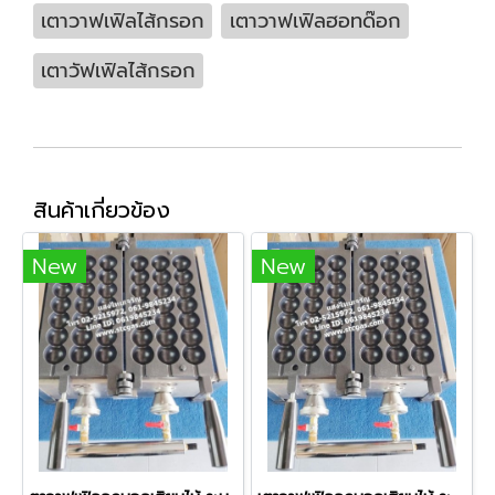
เตาวาฟเฟิลไส้กรอก
เตาวาฟเฟิลฮอทด๊อก
เตาวัฟเฟิลไส้กรอก
สินค้าเกี่ยวข้อง
New
New