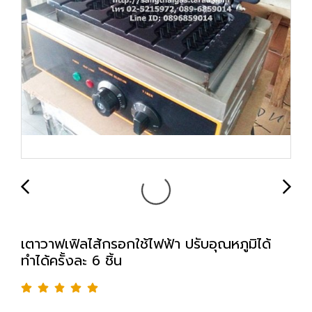
เตาวาฟเฟิลไส้กรอกใช้ไฟฟ้า ปรับอุณหภูมิได้
ทำได้ครั้งละ 6 ชิ้น