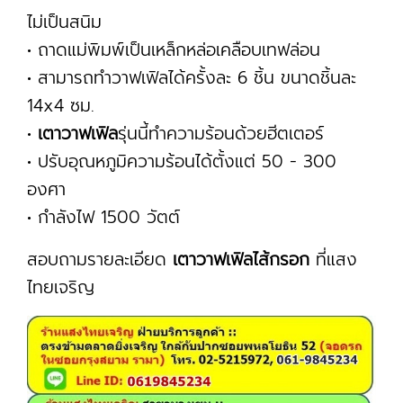
ไม่เป็นสนิม
• ถาดแม่พิมพ์เป็นเหล็กหล่อเคลือบเทฟล่อน
• สามารถทำวาฟเฟิลได้ครั้งละ 6 ชิ้น
ขนาดชิ้นละ
14x4 ซม.
•
เตาวาฟเฟิล
รุ่นนี้ทำความร้อนด้วยฮีตเตอร์
• ปรับอุณหภูมิความร้อนได้ตั้งแต่ 50 - 300
องศา
• กำลังไฟ 1500 วัตต์
สอบถามรายละเอียด
เตาวาฟเฟิลไส้กรอก
ที่แสง
ไทยเจริญ