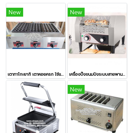
New
New
เตาทาโกะยากิ เตาหอยครก ใช้แก๊ส 3 ถาด (84 หลุม)
เครื่องปิ้งขนมปังระบบสายพาน 2 แผ่น
New