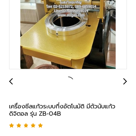
เครื่องซีลแก้วระบบกึ่งอัตโนมัติ มีตัวนับแก้ว
ดิจิตอล รุ่น ZB-04B