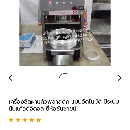
เครื่องซีลฝาแก้วพลาสติก แบบอัตโนมัติ มีระบบ
นับแก้วดิจิตอล ยี่ห้อซันชายน์