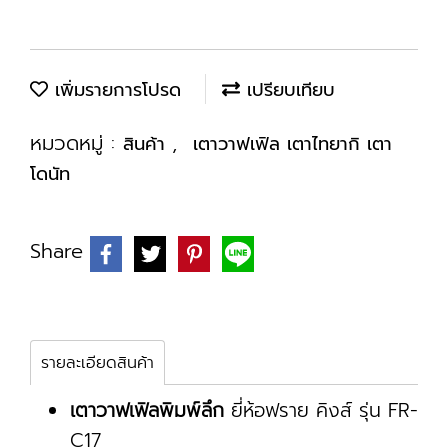
เพิ่มรายการโปรด
เปรียบเทียบ
หมวดหมู่ :
,
สินค้า
เตาวาฟเฟิล เตาไทยากิ เตา
โดนัท
Share
รายละเอียดสินค้า
เตาวาฟเฟิลพิมพ์ลึก
ยี่ห้อฟราย คิงส์ รุ่น FR-
C17