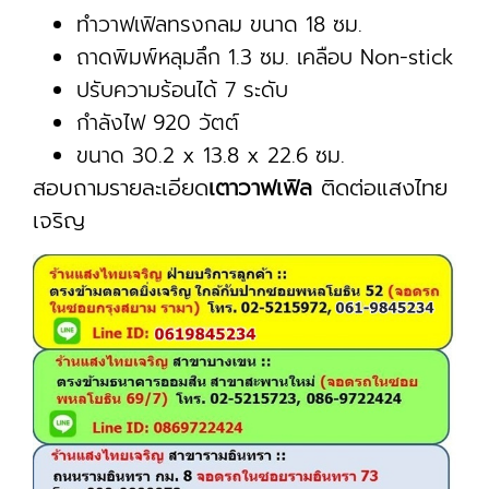
ทำวาฟเฟิลทรงกลม ขนาด 18 ซม.
ถาดพิมพ์หลุมลึก 1.3 ซม. เคลือบ Non-stick
ปรับความร้อนได้ 7 ระดับ
กำลังไฟ 920 วัตต์
ขนาด 30.2 x 13.8 x 22.6 ซม.
สอบถามรายละเอียด
เตาวาฟเฟิล
ติดต่อแสงไทย
เจริญ