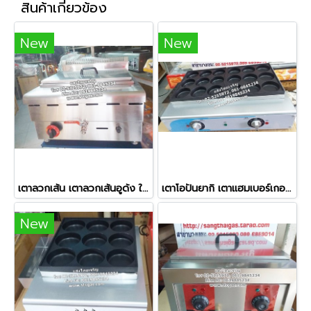
สินค้าเกี่ยวข้อง
New
New
เตาลวกเส้น เตาลวกเส้นอูด้ง ใช้แก๊ส 6 ช่องลวก
เตาโอปันยากิ เตาแฮมเบอร์เกอร์ เตาบ้าบิ่น ระบบไฟฟ้า ขนาด 18 หลุม
New