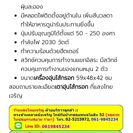
ฝุ่นละออง
มีหลอดไฟติดตั้งอยู่ด้านใน เพิ่มสีนวลตา
ทำให้อาหารดูน่ารับประทานยิ่งขึ้น
ปุ่มปรับอุณภูมิได้ตั้งแต่ 50 - 250 องศา
กำลังไฟ 2030 วัตต์
ทำความร้อนด้วยฮีตเตอร์
สวิทช์ควบคุมการทำงานแยกอิสระ มีสวิทช์
ควบคุมการทำงานของแกนหมุน 2 ตัว
ขนาด
เครื่องอุ่นไส้กรอก
59x48x42 ซม
สอบถามรายละเอียด
เตาอุ่นไส้กรอก
ที่แสงไทย
เจริญ