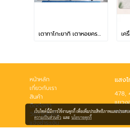
เตาทาโกะยากิ เตาหอยครก ใช้แก๊ส 3 ถาด (84 หลุม)
หน้าหลัก
แสงไ
เกี่ยวกับเรา
478, 
สินค้า
แขวงอ
ติดต่อเรา
กรุงเ
เว็บไซต์นี้มีการใช้งานคุกกี้ เพื่อเพิ่มประสิทธิภาพและประส
วิธีการสั่งซื้อ
ความเป็นส่วนตัว
และ
นโยบายคุกกี้
แจ้งชำระเงิน