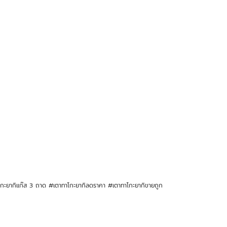
าโกะยากิแก๊ส 3 ถาด #เตาทาโกะยากิลดราคา #เตาทาโกะยากิขายถูก