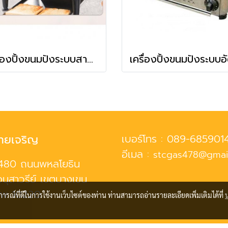
เครื่องปิ้งขนมปังระบบสายพาน 2 แผ่น
ทยเจริญ
เบอร์โทร :
089-685901
อีเมล :
stcgas478@gmai
480 ถนนพหลโยธิน
นุสาวรีย์ เขตบางเขน
ทพ 10220
บการณ์ที่ดีในการใช้งานเว็บไซต์ของท่าน ท่านสามารถอ่านรายละเอียดเพิ่มเติมได้ที่