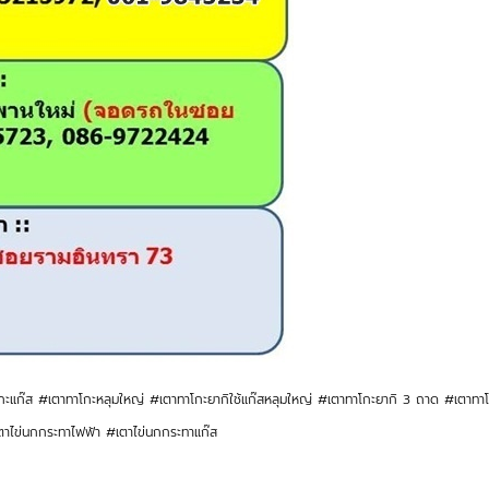
โกะแก๊ส #เตาทาโกะหลุมใหญ่ #เตาทาโกะยากิใช้แก๊สหลุมใหญ่ #เตาทาโกะยากิ 3 ถาด #เตาท
าไข่นกกระทาไฟฟ้า #เตาไข่นกกระทาแก๊ส