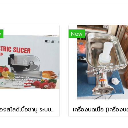
w
New
เครื่องสไลด์เนื้อชาบู ระบบกึ่งอัตโนมัติ ยี่ห้อ BOSS