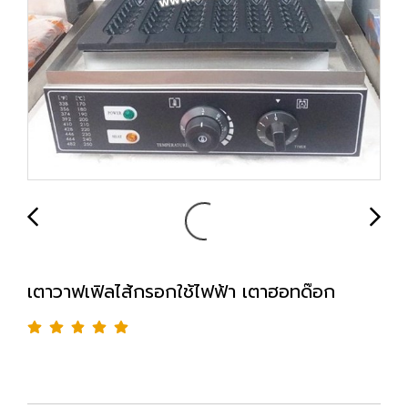
เตาวาฟเฟิลไส้กรอกใช้ไฟฟ้า เตาฮอทด๊อก