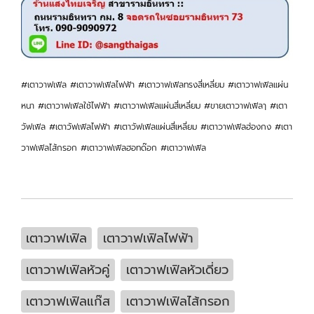
#เตาวาฟเฟิล #เตาวาฟเฟิลไฟฟ้า #เตาวาฟเฟิลทรงสี่เหลี่ยม #เตาวาฟเฟิลแผ่น
หนา #เตาวาฟเฟิลใช้ไฟฟ้า #เตาวาฟเฟิลแผ่นสี่เหลี่ยม #ขายเตาวาฟเฟิลๅ #เตา
วัฟเฟิล #เตาวัฟเฟิลไฟฟ้า #เตาวัฟเฟิลแผ่นสี่เหลี่ยม #เตาวาฟเฟิลฮ่องกง #เตา
วาฟเฟิลไส้กรอก #เตาวาฟเฟิลฮอทด๊อก #เตาวาฟเฟิล
เตาวาฟเฟิล
เตาวาฟเฟิลไฟฟ้า
เตาวาฟเฟิลหัวคู่
เตาวาฟเฟิลหัวเดี่ยว
เตาวาฟเฟิลแก๊ส
เตาวาฟเฟิลไส้กรอก