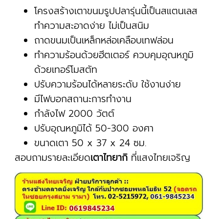
โครงสร้างเตาขนมรูปปลารุ่นนี้เป็นสแตนเลส
ทำความสะอาดง่าย ไม่เป็นสนิม
ถาดขนมเป็นเหล็กหล่อเคลือบเทฟล่อน
ทำความร้อนด้วยฮีตเตอร์ ควบคุมอุณหภูมิ
ด้วยเทอร์โมสตัท
ปรับความร้อนได้หลายระดับ ใช้งานง่าย
มีไฟบอกสถานะการทำงาน
กำลังไฟ 2000 วัตต์
ปรับอุณหภูมิได้ 50-300 องศา
ขนาดเตา 50 x 37 x 24 ซม.
สอบถามรายละเอียด
เตาไทยากิ
ที่แสงไทยเจริญ