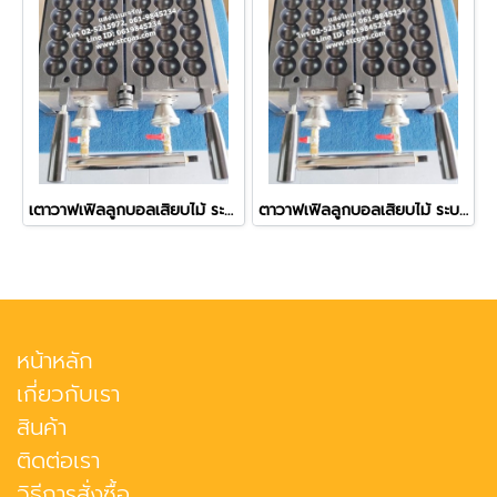
เตาวาฟเฟิลลูกบอลเสิยบไม้ ระบบแก๊ส
ตาวาฟเฟิลลูกบอลเสิยบไม้ ระบบแก๊ส
หน้าหลัก
เกี่ยวกับเรา
สินค้า
ติดต่อเรา
วิธีการสั่งซื้อ