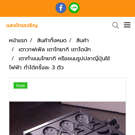
หน้าแรก
สินค้าทั้งหมด
สินค้า
เตาวาฟเฟิล เตาไทยากิ เตาโดนัท
เตาทำขนมไทยากิ หรือขนมรูปปลาญี่ปุ่นใช้
ไฟฟ้า ทำได้ครั้งละ 3 ตัว
New