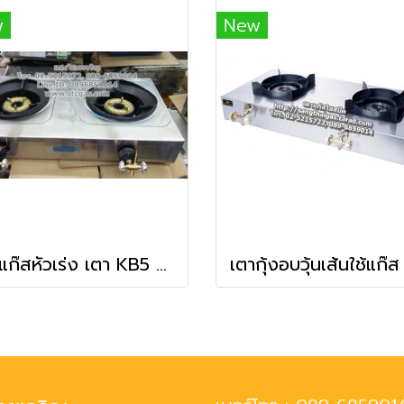
w
New
เตาแก๊สหัวเร่ง เตา KB5 แบบ 2 หัวเตา ยี่ห้อไมโคร