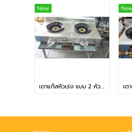
New
Ne
เตาแก๊สหัวเร่ง แบบ 2 หัวเตา พร้อมโต๊ะวางเตา+ถาดรองอาหาร