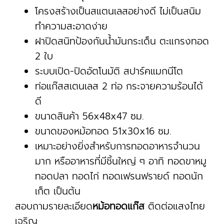
โครงสร้างเป็นสแตนเลสอย่างดี ไม่เป็นสนิม
ทำความสะอาดง่าย
ฝาปิดสนิทป้องกันน้ำมันกระเด็น ตะแกรงทอด
2 ใบ
ระบบเปิด-ปิดอัตโนมัติ สปาร์คแมกนีโต
ท่อแก๊สสเตนเลส 2 ท่อ กระจายความร้อนได้
ดี
ขนาดสินค้า 56x48x47 ซม.
ขนาดของหม้อทอด 51x30x16 ซม.
เหมาะอย่างยิ่งสำหรับการทอดอาหารจำนวน
มาก หรืออาหารที่มีชิ้นใหญ่ ๆ อาทิ ทอดขาหมู
ทอดปลา ทอดไก่ ทอดเฟรนฟรายด์ ทอดนัก
เก็ต เป็นต้น
สอบถามรายละเอียด
หม้อทอดแก๊ส
ติดต่อแสงไทย
เจริญ