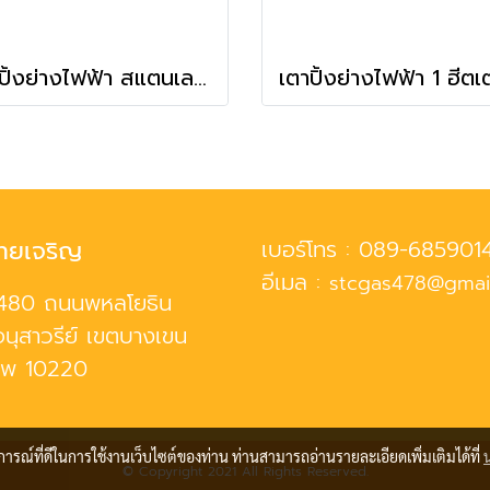
เตาปิ้งย่างไฟฟ้า สแตนเลส ยี่ห้อนาโนเทค รุ่น JHD-9
ทยเจริญ
เบอร์โทร :
089-685901
อีเมล :
stcgas478@gmai
480 ถนนพหลโยธิน
นุสาวรีย์ เขตบางเขน
ทพ 10220
บการณ์ที่ดีในการใช้งานเว็บไซต์ของท่าน ท่านสามารถอ่านรายละเอียดเพิ่มเติมได้ที่
© Copyright 2021 All Rights Reserved.