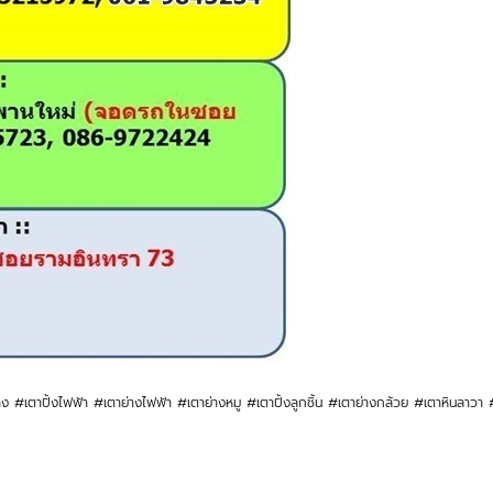
่าง #เตาปิ้งไฟฟ้า #เตาย่างไฟฟ้า #เตาย่างหมู #เตาปิ้งลูกชิ้น #เตาย่างกล้วย #เตาหินลาวา 