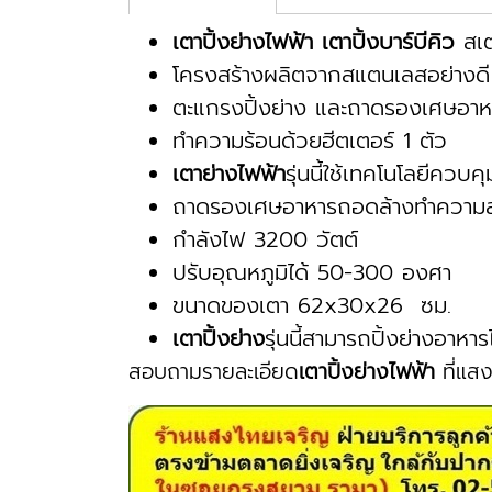
เตาปิ้งย่างไฟฟ้า เตาปิ้งบาร์บีคิว
สเต
โครงสร้างผลิตจากสแตนเลสอย่างดี 
ตะแกรงปิ้งย่าง และถาดรองเศษอาห
ทำความร้อนด้วยฮีตเตอร์ 1 ตัว
เตาย่างไฟฟ้า
รุ่นนี้ใช้เทคโนโลยีควบ
ถาดรองเศษอาหารถอดล้างทำความส
กำลังไฟ 3200 วัตต์
ปรับอุณหภูมิได้ 50-300 องศา
ขนาดของเตา 62x30x26 ซม.
เตาปิ้งย่าง
รุ่นนี้สามารถปิ้งย่างอาหารไ
สอบถามรายละเอียด
เตาปิ้งย่างไฟฟ้า
ที่แส