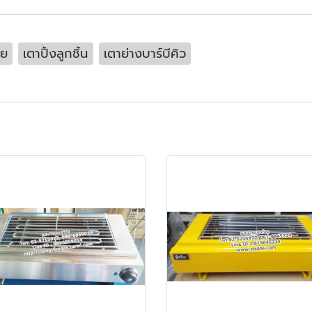
วย
เตาปิ้งลูกชิ้น
เตาย่างบาร์บีคิว