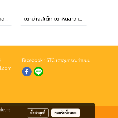
เตาปิ้งย่างไฟฟ้า 1 ฮีตเตอร์ รุ่น JHD-99 สีเหลือง
เตาย่างสเต็ก เตาหินลาวา ใช้แก๊ส ขนาด 2 หัวเตา
4
Facebook :
STC เตาอุปกรณ์ทำขนม
l.com
นโยบาย
ตั้งค่าคุกกี้
ยอมรับทั้งหมด