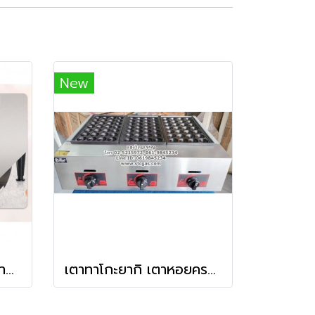
New
เครื่องปิ้งขนมปังระบบสายพาน 2 แผ่น
เตาทาโกะยากิ เตาหอยครก ใช้แก๊ส 3 ถาด (84 หลุม)