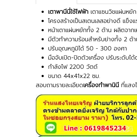
เตาพานีนี่ใช้ไฟฟ้า
เตาแซนวิชแผ่นหยั
โครงสร้างเป็นสเตนเลสอย่างดี แข็ง
หน้าเตาแผ่นหยักทั้ง 2 ด้าน ผลิตจากเ
มีตัวทำความร้อนสำหรับย่างทั้ง 2 ด้า
ปรับอุณหภูมิได้ 50 - 300 องศา
มือจับเปิด-ปิดตัวเครื่อง ปรับระดับไ
กำลังไฟ 2200 วัตต์
ขนาด 44x41x22 ซม.
สอบถามรายละเอียด
เครื่องทำพานินี
ที่แสง