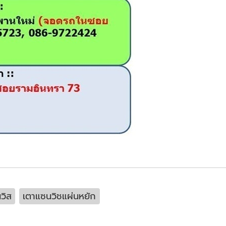
นวิส
เตาแซนวิชแผ่นหยัก