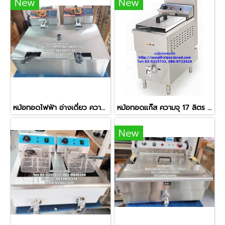
New
New
หม้อทอดไฟฟ้า อ่างเดี่ยว ความจุ 12 ลิตร ยี่ห้อเวอร์รี่ รุ่น HY-83
หม้อทอดแก๊ส ความจุ 17 ลิตร ควบคุมอุณหภูมิได้
New