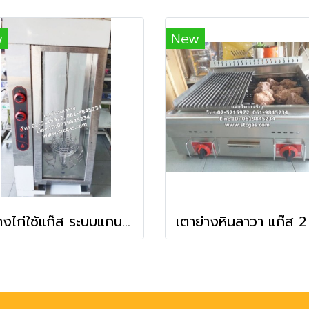
w
New
ตู้ย่างไก่ใช้แก๊ส ระบบแกนหมุนอัตโนมัติ ย่างไก่ได้ครั้งละ 12 ตัว