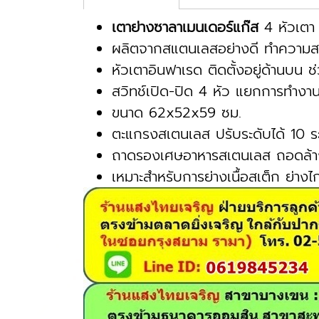
เตาย่างซาลาเมนเดอร์แก๊ส
4 หัวเตา ยี
ผลิตจากสแตนเลสอย่างดี ทำความสะอ
หัวเตาอินฟาเรด ติดตั้งอยู่ด้านบน ช
สวิทช์เปิด-ปิด 4 หัว แยกการทำงาน
ขนาด 62x52x59 ซม.
ตะแกรงสเตนเลส ปรับระดับได้ 10 ร
ถาดรองเศษอาหารสเตนเลส ถอดล้าง
เหมาะสำหรับการย่างเนื้อสเต็ก ย่างไ