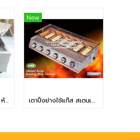
New
เตาย่างหินลาวา แก๊ส 2 หัวเตา หน้าเตากว้างพิเศษ
เตาปิ้งย่างใช้แก๊ส สเตนเลสทั้งตัว หัวเตาอินฟาเรด 6 หัว