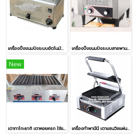
เครื่องปิ้งขนมปังระบบอัตโนมัติ 6 ช่อง รุ่น ETS-6
เครื่องปิ้งขนมปังระบบสายพาน 2 แผ่น
New
เตาทาโกะยากิ เตาหอยครก ใช้แก๊ส 3 ถาด (84 หลุม)
เครื่องทำพานีนี เตาแซนวิชแผ่นหยัก ใช้ไฟฟ้า