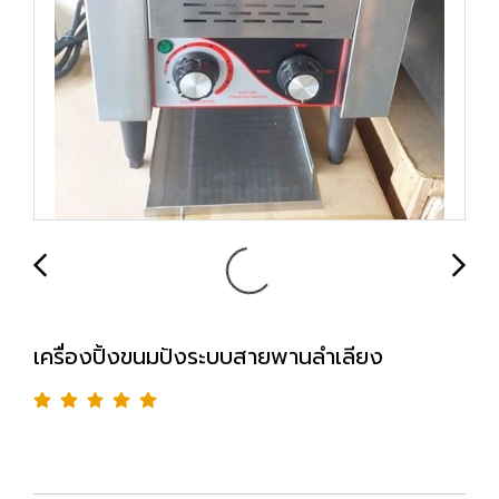
เครื่องปิ้งขนมปังระบบสายพานลำเลียง