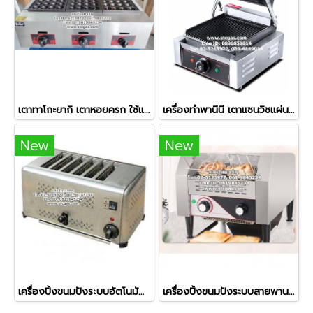
เตาทาโกะยากิ เตาหอยครก ใช้แก๊ส 3 ถาด (84 หลุม)
เครื่องทำพานีนี เตาแซนวิชแผ่นหยัก ใช้ไฟฟ้า
New
New
เครื่องปิ้งขนมปังระบบอัตโนมัติ 6 ช่อง รุ่น ETS-6
เครื่องปิ้งขนมปังระบบสายพาน 2 แผ่น