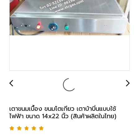
เตาขนมเบื้อง ขนมโตเกียว เตาบ้าบิ่นแบบใช้
ไฟฟ้า ขนาด 14x22 นิ้ว (สินค้าผลิตในไทย)