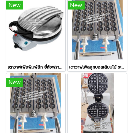
New
New
เตาวาฟเฟิลพิมพ์ลึก ยี่ห้อฟราย คิงส์ รุ่น FR-C17
เตาวาฟเฟิลลูกบอลเสิยบไม้ ระบบแก๊ส
New