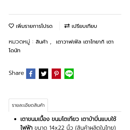
เพิ่มรายการโปรด
เปรียบเทียบ
หมวดหมู่ :
,
สินค้า
เตาวาฟเฟิล เตาไทยากิ เตา
โดนัท
Share
รายละเอียดสินค้า
เตาขนมเบื้อง ขนมโตเกียว เตาบ้าบิ่นแบบใช้
ไฟฟ้า
ขนาด 14x22 นิ้ว (สินค้าผลิตในไทย)