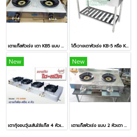
เตาแก๊สหัวเร่ง เตา KB5 แบบ 2 หัวเตา ยี่ห้อไมโคร
โต๊ะวางเตาหัวเร่ง KB-5 หรือ KB-7 แบบ 2 หัวเตา
New
New
เตากุ้งอบวุ้นเส้นใช้แก๊ส 4 หัวเตา ยี่ห้อ Fry King รุ่น FR-H4090
เตาแก๊สหัวเร่ง แบบ 2 หัวเตา พร้อมโต๊ะวางเตา+ถาดรองอาหาร