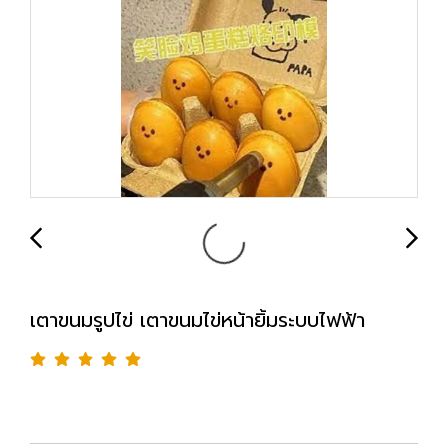
เตาขนมรูปไข่ เตาขนมไข่หน้ายิ้มระบบไฟฟ้า