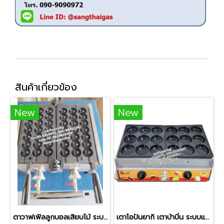
สินค้าเกี่ยวข้อง
New
New
ตาวาฟเฟิลลูกบอลเสิยบไม้ ระบบแก๊ส
เตาโอปันยากิ เตาบ้าบิ่น ระบบแก๊ส ขนาด 18 หลุม ยี่ห้อ BOSS