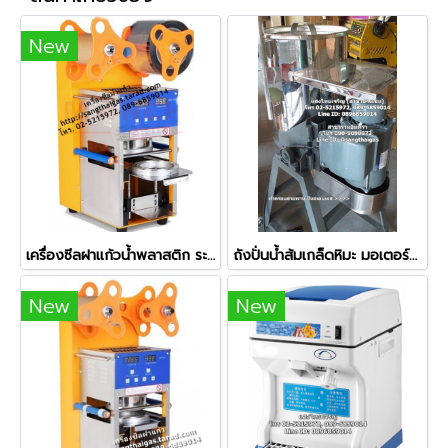
New
เครื่องซีลฝาแก้วน้ำพลาสติก ระบบอัตโนมัติ รุ่น ZF-07
ถังปั่นน้ำส้มเกล็ดหิมะ มอเตอร์มิตซูบิชิ ตัวถังสแตนเลส ขนาด 20 ลิตร
New
New