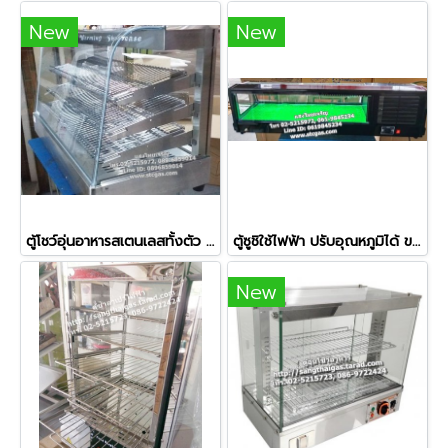
New
New
ตู้โชว์อุ่นอาหารสเตนเลสทั้งตัว รุ่น NT-703
ตู้ซูชิใช้ไฟฟ้า ปรับอุณหภูมิได้ ขนาด 150 ซม.
New