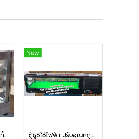
New
ตู้โชว์อุ่นอาหารสเตนเลสทั้งตัว รุ่น NT-703
ตู้ซูชิใช้ไฟฟ้า ปรับอุณหภูมิได้ ขนาด 150 ซม.