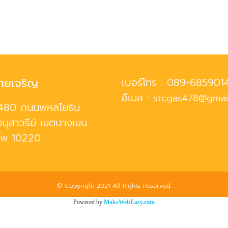
ทยเจริญ
เบอร์โทร :
089-685901
อีเมล :
stcgas478@gmai
480 ถนนพหลโยธิน
นุสาวรีย์ เขตบางเขน
ทพ 10220
© Copyright 2021 All Rights Reserved.
Powered by
MakeWebEasy.com