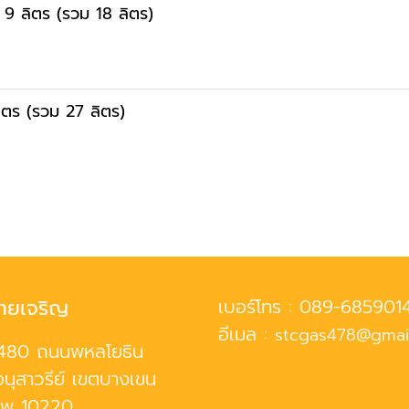
9 ลิตร (รวม 18 ลิตร)
ิตร (รวม 27 ลิตร)
ทยเจริญ
เบอร์โทร :
089-685901
อีเมล :
stcgas478@gmai
480 ถนนพหลโยธิน
นุสาวรีย์ เขตบางเขน
ทพ 10220