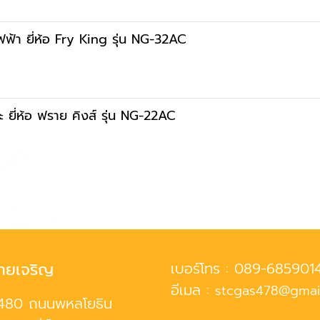
้ไฟฟ้า ยี่ห้อ Fry King รุ่น NG-32AC
๊ะ ยี่ห้อ ฟราย คิงส์ รุ่น NG-22AC
ทยเจริญ
เบอร์โทร :
089-685901
อีเมล :
stcgas478@gmai
480 ถนนพหลโยธิน