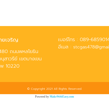
ทยเจริญ
เบอร์โทร :
089-685901
อีเมล :
stcgas478@gmai
480 ถนนพหลโยธิน
นุสาวรีย์ เขตบางเขน
ทพ 10220
© Copyright 2021 All Rights Reserved.
Powered by
MakeWebEasy.com