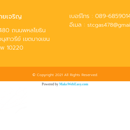
ทยเจริญ
เบอร์โทร :
089-685901
อีเมล :
stcgas478@gmai
480 ถนนพหลโยธิน
นุสาวรีย์ เขตบางเขน
ทพ 10220
© Copyright 2021 All Rights Reserved.
Powered by
MakeWebEasy.com