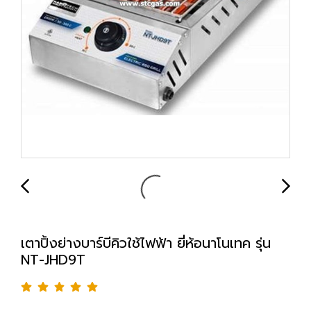
เตาปิ้งย่างบาร์บีคิวใช้ไฟฟ้า ยี่ห้อนาโนเทค รุ่น
NT-JHD9T