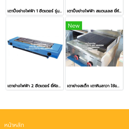
เตาปิ้งย่างไฟฟ้า 1 ฮีตเตอร์ รุ่น JHD-99 สีเหลือง
เตาปิ้งย่างไฟฟ้า สแตนเลส ยี่ห้อนาโนเทค รุ่น JHD-9
New
เตาย่างไฟฟ้า 2 ฮีตเตอร์ ยี่ห้อฟราย คิงส์ รุ่น JD-110
เตาย่างสเต็ก เตาหินลาวา ใช้แก๊ส ขนาด 2 หัวเตา
หน้าหลัก