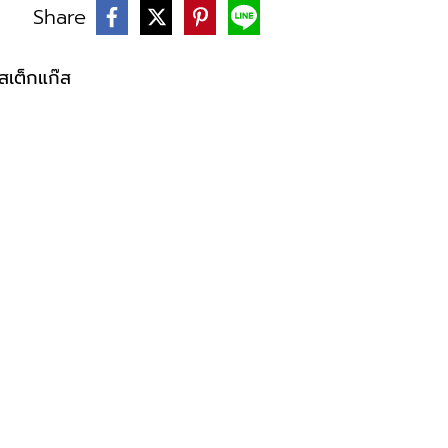
Share
บ
สเต็กแก๊ส