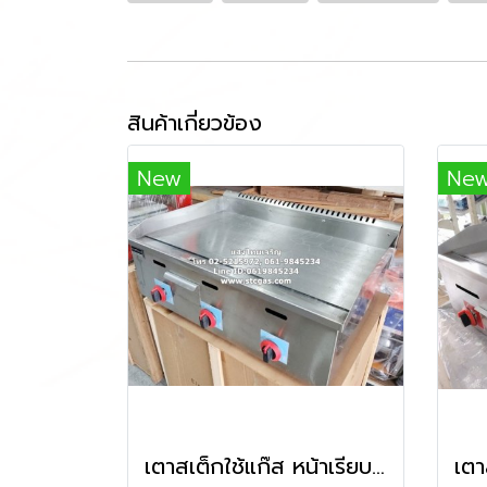
สินค้าเกี่ยวข้อง
New
Ne
เตาสเต็กใช้แก๊ส หน้าเรียบ 3 หัวเตา ยี่ห้อนาโนเทค