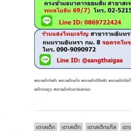
#เตาสเต็กไฟฟ้า #เตาสเต็กแก๊ส #เตาสเต็กใช้ไฟฟ้า #เตาสเต็กใช้
สเต็กขายถูก #เตาสเต็กหัวเตาอินฟาเรด
เตาสเต็ก
เตาสเต๊ก
เตาสเต็กแก๊ส
เตา