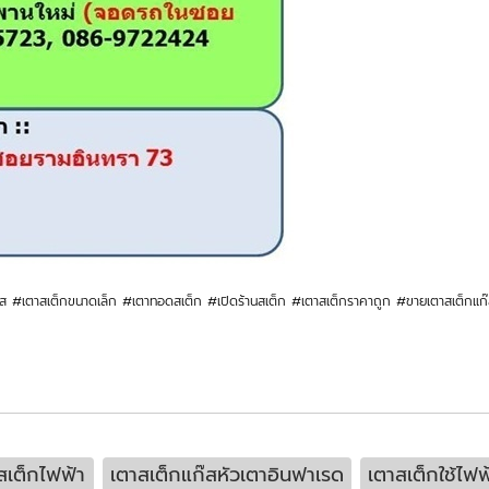
แก๊ส #เตาสเต็กขนาดเล็ก #เตาทอดสเต็ก #เปิดร้านสเต็ก #เตาสเต็กราคาถูก #ขายเตาสเต็กแ
สเต็กไฟฟ้า
เตาสเต็กแก๊สหัวเตาอินฟาเรด
เตาสเต็กใช้ไฟฟ