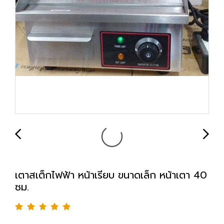
เตาสเต็กไฟฟ้า หน้าเรียบ ขนาดเล็ก หน้าเตา 40
ซม.