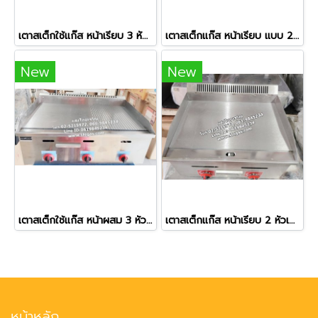
เตาสเต็กใช้แก๊ส หน้าเรียบ 3 หัวเตา ยี่ห้อนาโนเทค
เตาสเต็กแก๊ส หน้าเรียบ แบบ 2 หัวเตายี่ห้อนาโนเทค
New
New
เตาสเต็กใช้แก๊ส หน้าผสม 3 หัวเตา ยี่ห้อนาโนเทค
เตาสเต็กแก๊ส หน้าเรียบ 2 หัวเตา ยี่ห้อนาโนเทค
หน้าหลัก