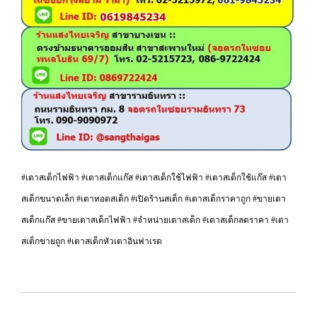
#เตาสเต็กไฟฟ้า #เตาสเต็กแก๊ส #เตาสเต็กใช้ไฟฟ้า #เตาสเต็กใช้แก๊ส #เตา
สเต็กขนาดเล็ก #เตาทอดสเต็ก #เปิดร้านสเต็ก #เตาสเต็กราคาถูก #ขายเตา
สเต็กแก๊ส #ขายเตาสเต็กไฟฟ้า #จำหน่ายเตาสเต็ก #เตาสเต็กลดราคา #เตา
สเต็กขายถูก #เตาสเต็กหัวเตาอินฟาเรด