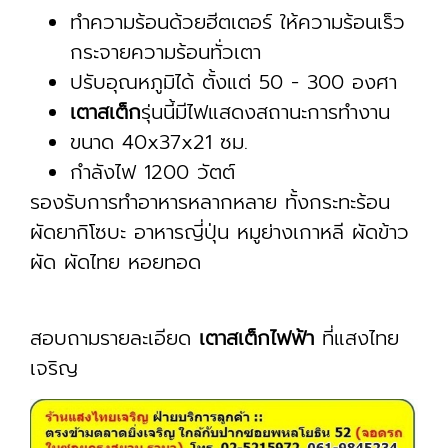
ทำความร้อนด้วยฮีตเตอร์ ให้ความร้อนเร็ว
กระจายความร้อนทั่วเตา
ปรับอุณหภูมิได้ ตั้งแต่ 50 - 300 องศา
เตาสเต็ก
รุ่นนี้มีไฟแสดงสถานะการทำงาน
ขนาด 40x37x21 ซม.
กำลังไฟ 1200 วัตต์
รองรับการทำอาหารหลากหลาย ทั้งกระทะร้อน
ผัดยากิโซบะ อาหารญี่ปุ่น หมูย่างเกาหลี ผัดข้าว
ผัด ผัดไทย หอยทอด
สอบถามรายละเอียด
เตาสเต็กไฟฟ้า
ที่แสงไทย
เจริญ