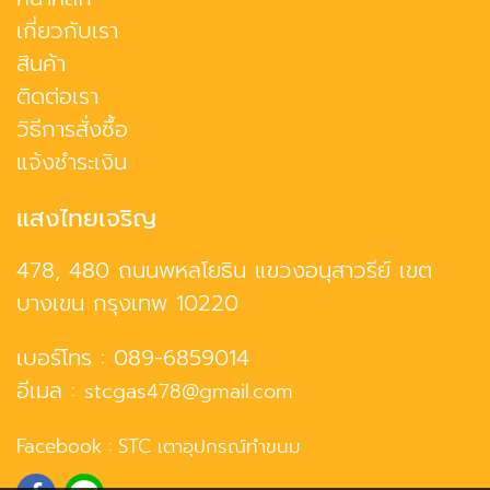
เกี่ยวกับเรา
สินค้า
ติดต่อเรา
วิธีการสั่งซื้อ
แจ้งชำระเงิน
แสงไทยเจริญ
478, 480 ถนนพหลโยธิน แขวงอนุสาวรีย์ เขต
บางเขน กรุงเทพ 10220
เบอร์โทร :
089-6859014
อีเมล :
stcgas478@gmail.com
Facebook :
STC เตาอุปกรณ์ทำขนม