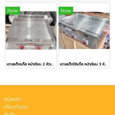
New
New
เตาสเต็กแก๊ส หน้าเรียบ 2 หัวเตา ยี่ห้อนาโนเทค
เตาสเต็กใช้แก๊ส หน้าเรียบ 3 หัวเตา ยี่ห้อนาโนเทค
หน้าหลัก
เกี่ยวกับเรา
สินค้า