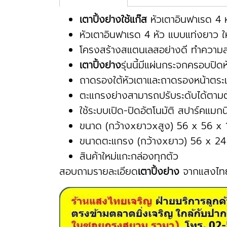
เตาปิ้งย่างใช้แก๊ส
หัวเตาอินฟาเรด 4 ห
หัวเตาอินฟาเรด 4 หัว แบบแท่งยาว ใ
โครงสร้างสแตนเลสอย่างดี ทำความสะ
เตาปิ้งย่าง
รุ่นนี้มีแผ่นกระจกครอบปิ
ถาดรองใต้หัวเตาและถาดรองหน้าตร
ตะแกรงย่างสามารถปรับระดับได้ตาม
ใช้ระบบเปิด-ปิดอัตโนมัติ สปาร์คแมกน
ขนาด (กว้างxยาวxสูง) 56 x 56 x 
ขนาดตะแกรง (กว้างxยาว) 56 x 24
สินค้าใหม่แกะกล่องทุกตัว
สอบถามรายละเอียด
เตาปิ้งย่าง
จากแสงไท