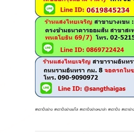
#เตาปิ้งย่าง #เตาปิ้งย่างแก๊ส #เตาปิ้งย่างหมาล่า #เตาปิ้ง #เตาย