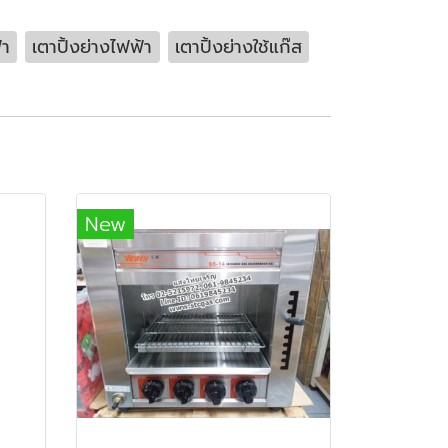
้า
เตาปิ้งย่างไฟฟ้า
เตาปิ้งย่างใช้แก๊ส
New