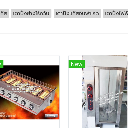
แก๊ส
เตาปิ้งย่างไร้ควัน
เตาปิ้งแก๊สอินฟาเรด
เตาปิ้งไฟฟ
w
New