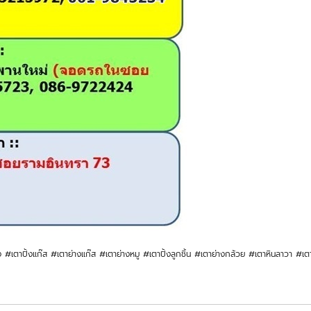
่าง #เตาปิ้งแก๊ส #เตาย่างแก๊ส #เตาย่างหมู #เตาปิ้งลูกชิ้น #เตาย่างกล้วย #เตาหินลาวา #เต