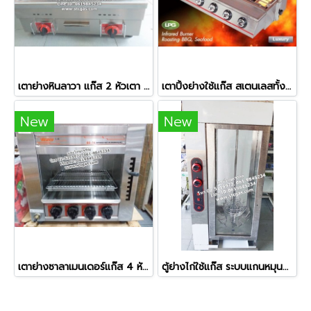
เตาย่างหินลาวา แก๊ส 2 หัวเตา หน้าเตากว้างพิเศษ
เตาปิ้งย่างใช้แก๊ส สเตนเลสทั้งตัว หัวเตาอินฟาเรด 6 หัว
New
New
เตาย่างซาลาเมนเดอร์แก๊ส 4 หัวเตา ยี่ห้อเวอร์รี่
ตู้ย่างไก่ใช้แก๊ส ระบบแกนหมุนอัตโนมัติ ย่างไก่ได้ครั้งละ 12 ตัว