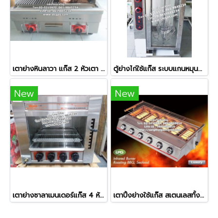
เตาย่างหินลาวา แก๊ส 2 หัวเตา หน้าเตากว้างพิเศษ
ตู้ย่างไก่ใช้แก๊ส ระบบแกนหมุนอัตโนมัติ ย่างไก่ได้ครั้งละ 12 ตัว
New
New
เตาย่างซาลาเมนเดอร์แก๊ส 4 หัวเตา ยี่ห้อเวอร์รี่
เตาปิ้งย่างใช้แก๊ส สเตนเลสทั้งตัว หัวเตาอินฟาเรด 6 หัว