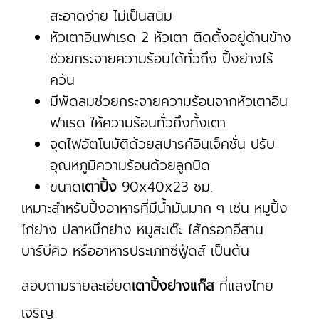
สะอาดง่าย ไม่เป็นสนิม
หัวเตาอินฟาเรด 2 หัวเตา ติดตั้งอยู่ด้านข้าง
ช่วยกระจายความร้อนได้ทั่วถึง ปิ้งย่างไร้
ควัน
มีพัดลมช่วยกระจายความร้อนจากหัวเตาอิน
ฟาเรด ให้ความร้อนทั่วถึงทั้งเตา
จุดไฟอัตโนมัติด้วยสปารค์อินเจ็คชั่น ปรับ
อุณหภูมิความร้อนด้วยลูกบิด
ขนาด
เตาปิ้ง
90x40x23 ซม.
เหมาะสำหรับปิ้งอาหารที่มีน้ำมันมาก ๆ เช่น หมูปิ้ง
ไก่ย่าง ปลาหมึกย่าง หมูสะเต๊ะ ไส้กรอกอีสาน
บาร์บีคิว หรืออาหาร
ประเภทซีฟู้ดส์ เป็นต้น
สอบถามรายละเอียด
เตาปิ้งย่างแก๊ส
ที่แสงไทย
เจริญ