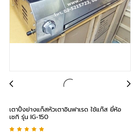
เตาปิ้งย่างแก็สหัวเตาอินฟาเรด ใช้แก๊ส ยี่ห้อ
เซกิ รุ่น IG-150