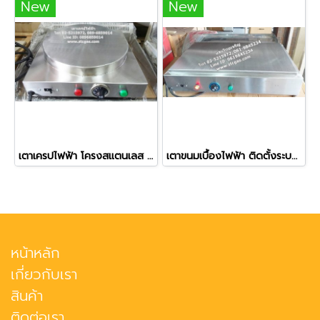
New
New
เตาเครปไฟฟ้า โครงสแตนเลส มีสวิทช์เปิด-ปิด ติดระบบเบรคเกอร์ ขนาด 14 นิ้ว
เตาขนมเบื้องไฟฟ้า ติดตั้งระบบเบรคเกอร์ ขนาด 15x24 นิ้ว
หน้าหลัก
เกี่ยวกับเรา
สินค้า
ติดต่อเรา