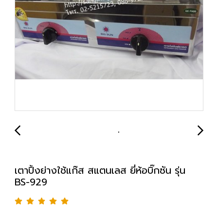
เตาปิ้งย่างใช้แก๊ส สแตนเลส ยี่ห้อบิ๊กซัน รุ่น
BS-929