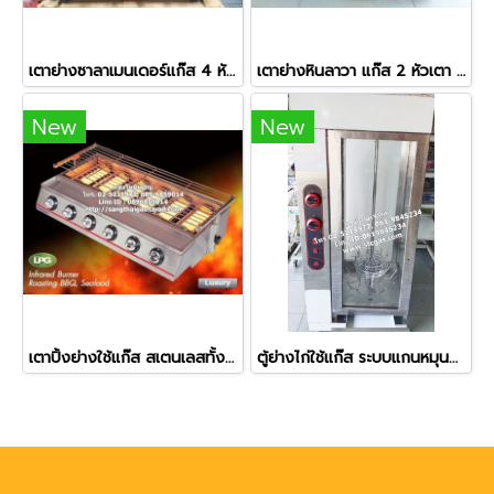
เตาย่างซาลาเมนเดอร์แก๊ส 4 หัวเตา ยี่ห้อเวอร์รี่
เตาย่างหินลาวา แก๊ส 2 หัวเตา หน้าเตากว้างพิเศษ
New
New
เตาปิ้งย่างใช้แก๊ส สเตนเลสทั้งตัว หัวเตาอินฟาเรด 6 หัว
ตู้ย่างไก่ใช้แก๊ส ระบบแกนหมุนอัตโนมัติ ย่างไก่ได้ครั้งละ 12 ตัว