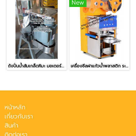
New
ถังปั่นน้ำส้มเกล็ดหิมะ มอเตอร์มิตซูบิชิ ตัวถังสแตนเลส ขนาด 20 ลิตร
เครื่องซีลฝาแก้วน้ำพลาสติก ระบบอัตโนมัติ รุ่น ZF-07
หน้าหลัก
เกี่ยวกับเรา
สินค้า
ติดต่อเรา