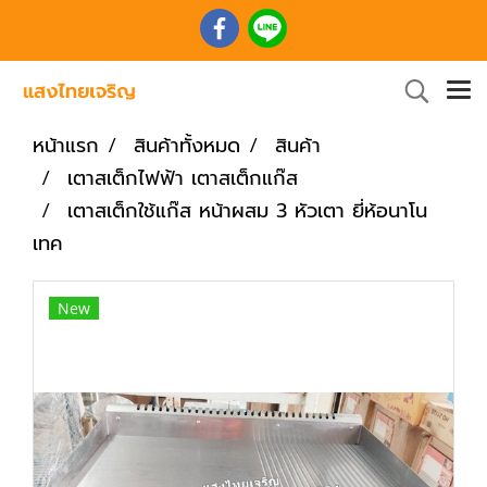
หน้าแรก
สินค้าทั้งหมด
สินค้า
เตาสเต็กไฟฟ้า เตาสเต็กแก๊ส
เตาสเต็กใช้แก๊ส หน้าผสม 3 หัวเตา ยี่ห้อนาโน
เทค
New