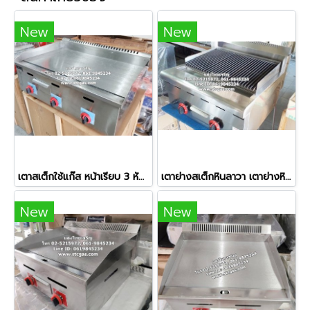
New
New
เตาสเต็กใช้แก๊ส หน้าเรียบ 3 หัวเตา ยี่ห้อนาโนเทค
เตาย่างสเต็กหินลาวา เตาย่างหินลาวา แก๊ส 2 หัวเตา
New
New