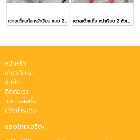
เตาสเต็กแก๊ส หน้าเรียบ แบบ 2 หัวเตายี่ห้อนาโนเทค
เตาสเต็กแก๊ส หน้าเรียบ 2 หัวเตา ยี่ห้อนาโนเทค
หน้าหลัก
เกี่ยวกับเรา
สินค้า
ติดต่อเรา
วิธีการสั่งซื้อ
แจ้งชำระเงิน
แสงไทยเจริญ