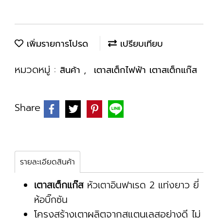
เพิ่มรายการโปรด
เปรียบเทียบ
หมวดหมู่ :
,
สินค้า
เตาสเต็กไฟฟ้า เตาสเต็กแก๊ส
Share
รายละเอียดสินค้า
เตาสเต็กแก๊ส
หัวเตาอินฟาเรด 2 แท่งยาว ยี่
ห้อบิ๊กซัน
โครงสร้างเตาผลิตจากสแตนเลสอย่างดี ไม่