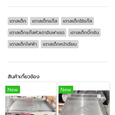
เตาสเต็ก
เตาสเต็กแก๊ส
เตาสเต็กใช้แก๊ส
เตาสเต็กแก๊สหัวเตาอินฟาเรด
เตาสเต็กบิ๊กซัน
เตาสเต็กไฟฟ้า
เตาสเต็กหน้าเรียบ
สินค้าเกี่ยวข้อง
New
New