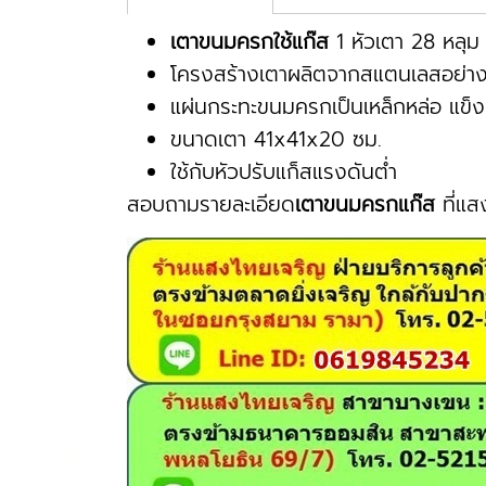
เตาขนมครกใช้แก๊ส
1 หัวเตา 28 หลุม
โครงสร้างเตาผลิตจากสแตนเลสอย่างดี
แผ่นกระทะขนมครกเป็นเหล็กหล่อ แข
ขนาดเตา 41x41x20 ซม.
ใช้กับหัวปรับแก็สแรงดันต่ำ
สอบถามรายละเอียด
เตาขนมครกแก๊ส
ที่แส