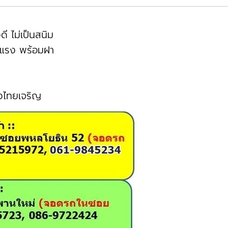
 ไม่เป็นสนิม
็งแรง
พร้อมฝา
งไทยเจริญ