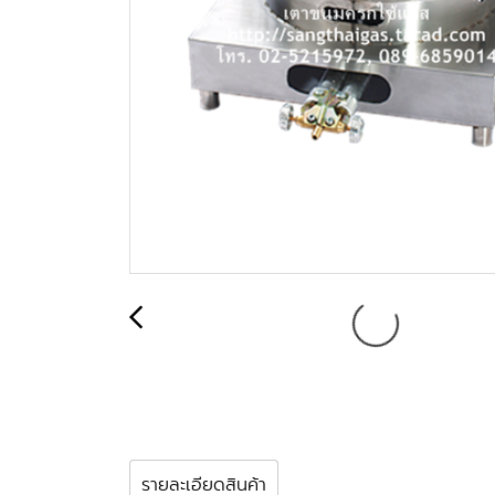
รายละเอียดสินค้า