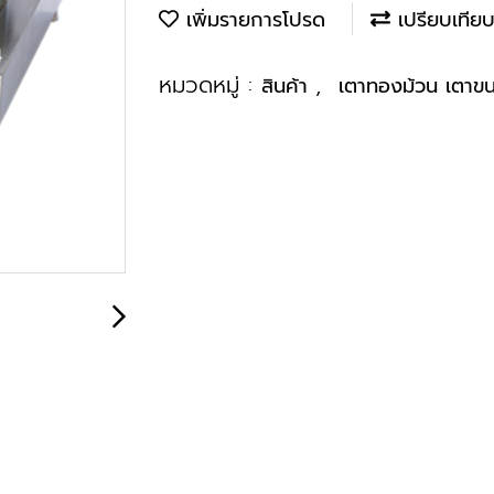
เพิ่มรายการโปรด
เปรียบเทีย
หมวดหมู่ :
,
สินค้า
เตาทองม้วน เตาข